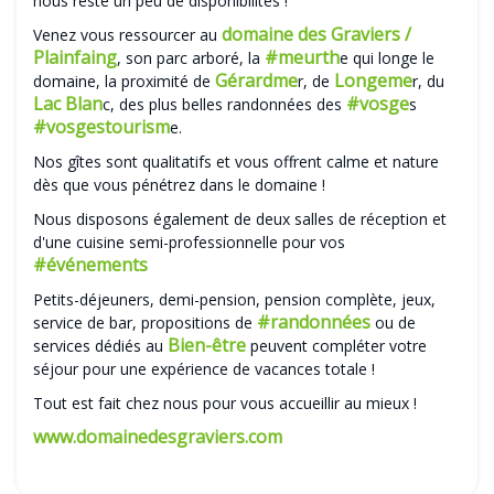
nous reste un peu de disponibilités !
domaine des Graviers /
Venez vous ressourcer au
Plainfaing
#meurth
, son parc arboré, la
e qui longe le
Gérardme
Longeme
domaine, la proximité de
r, de
r, du
Lac Blan
#vosge
c, des plus belles randonnées des
s
#vosgestourism
e.
Nos gîtes sont qualitatifs et vous offrent calme et nature
dès que vous pénétrez dans le domaine !
Nous disposons également de deux salles de réception et
d'une cuisine semi-professionnelle pour vos
#événements
Petits-déjeuners, demi-pension, pension complète, jeux,
#randonnées
service de bar, propositions de
ou de
Bien-être
services dédiés au
peuvent compléter votre
séjour pour une expérience de vacances totale !
Tout est fait chez nous pour vous accueillir au mieux !
www.domainedesgraviers.com