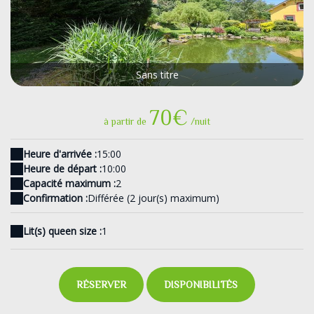
Sans titre
70€
à partir de
/nuit
Heure d'arrivée :
15:00
Heure de départ :
10:00
Capacité maximum :
2
Confirmation :
Différée (2 jour(s) maximum)
Lit(s) queen size :
1
RÉSERVER
DISPONIBILITÉS