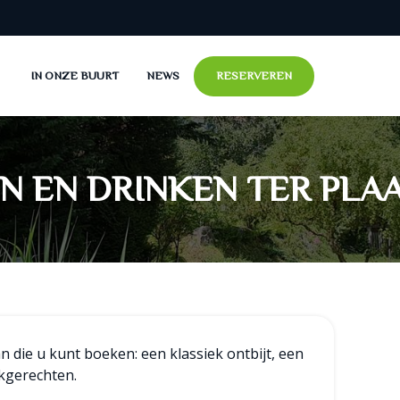
IN ONZE BUURT
NEWS
RESERVEREN
ER
BONHOMME
DOMAINE
ATS
URS BLANC
URS BRUN
N EN DRINKEN TER PLA
n die u kunt boeken: een klassiek ontbijt, een
kgerechten.