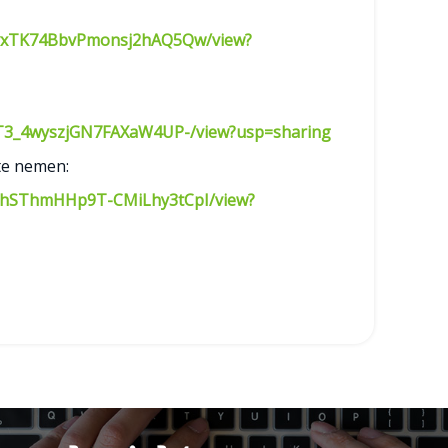
N0vxTK74BbvPmonsj2hAQ5Qw/view?
x7zT3_4wyszjGN7FAXaW4UP-/view?usp=sharing
te nemen:
QouhSThmHHp9T-CMiLhy3tCpI/view?