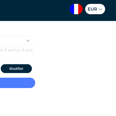
EUR
 du
8 août
au
9 août
Modifier