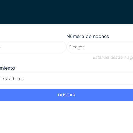
Número de noches
Estancia desde
7 ag
amiento
o / 2 adultos