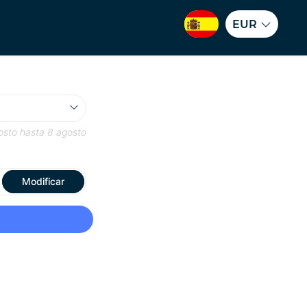
EUR
osto
hasta
8 agosto
Modificar